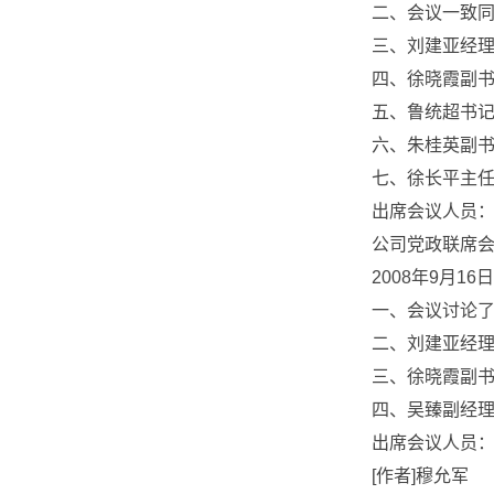
二、会议一致
三、刘建亚经
四、徐晓霞副
五、鲁统超书
六、朱桂英副
七、徐长平主
出席会议人员
公司党政联席会议
2008年9月1
一、会议讨论
二、刘建亚经
三、徐晓霞副
四、吴臻副经理
出席会议人员
[作者]穆允军