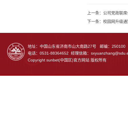
上一条：
公司党政联席会
下一条：
校园网升级通
地址：中国山东省济南市山大南路27号 邮编：250100
电话：0531-88364652 经理信箱：
sxyuanzhang@sdu.e
Copyright sunbet(中国区)官方网站 版权所有