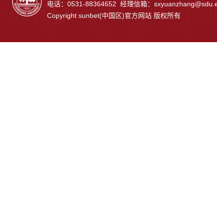
电话：0531-88364652 经理信箱：
sxyuanzhang@sdu.e
Copyright sunbet(中国区)官方网站 版权所有