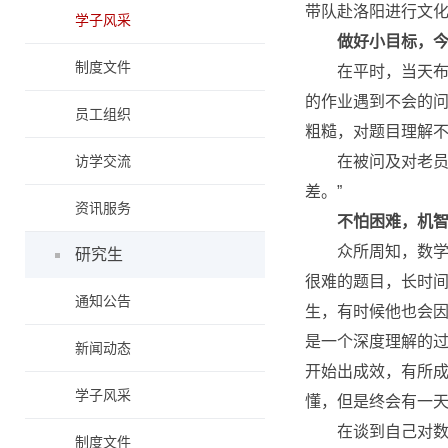
带队赴洛阳进行文
学子风采
做好小目标
，
制度文件
在平时，当天
的作业遇到不会的问
员工组织
粗糙，对题目理解
访学交流
在被问及对老员
差。”
资讯服务
不怕困难，机
众所周知，数
研究生
很难的题目，长时
通知公告
生，有时候他也会因
是一个深度理解的
新闻动态
开始出成效，有所
学子风采
懂，但是终会有一
在谈到自己对数
制度文件