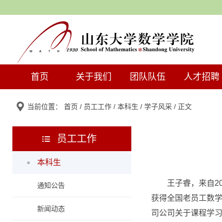
首页
关于我们
团队队伍
人才招聘
当前位置：
首页
/
员工工作
/
本科生
/
学子风采
/ 正文
员工工作
本科生
王子睿，来自2
通知公告
获得全国老员工数
新闻动态
司公司关于课程学