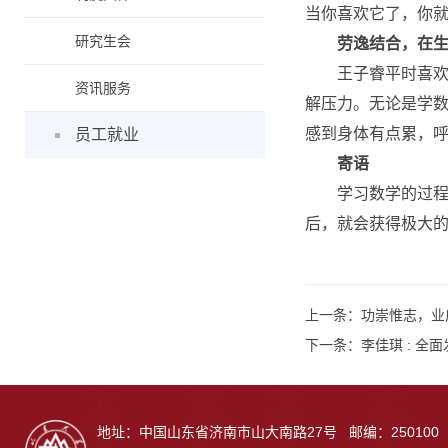
当你喜欢它了，你
研究生会
劳逸结合
，
在
王子睿平时喜
资讯服务
解压力。无论是学
感到身体有点累，
员工就业
寄语
学习数学的过
后，就会获得极大
上一条：
功崇惟志，业
下一条：
李佳琪 : 全
地址：中国山东省济南市山大南路27号 邮编：250100