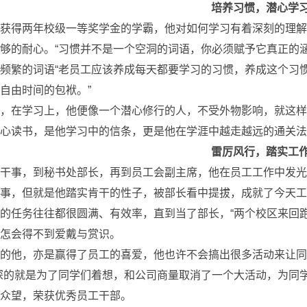
培养习惯，潜心学
获得两年校级一等奖学金的学霸，他对如何学习有着深刻的理解
够的耐心。“习惯并不是一个空洞的词语，你必须赋予它真正的
频繁的词语“老员工应该养成每天都要学习的习惯，养成这个习
自由时间的包袱。”
，在学习上，他便像一个潜心修行的人，不受外物影响，就这样
心读书，是他学习中的信条，更是他在学涯中越走越远的通关法
雷厉风行，踏实工
干事，到秘书处部长，再到员工会副主席，他在员工工作中发光
事，但就是他踏实肯干的性子，被部长看中提拔，成就了今天工
的任务往往都很圆满、有效率，直到当了部长，“两个校区来回
怎会得不到爱戴与赏识。
的他，亦是赢得了员工的喜爱，他也许不会搞出很多活动来让同
深的就是为了同学们着想，和公司商量取消了一个大活动，为同
众望，荣获优秀员工干部。