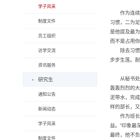
学子风采
作为连续
制度文件
习惯，二为足
是他提及最为
员工组织
而不是占用你
访学交流
除去习惯
步步生莲。耐
资讯服务
从秘书处
研究生
轰轰烈烈的大
通知公告
泥带水，完成
样的部长，又
新闻动态
作为班长
学子风采
益。“印象最
最终，他不负
制度文件