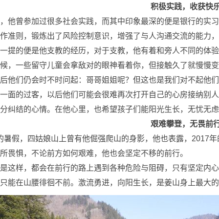
积极实践，收获快
，他曾参加过很多社会实践，而其中印象最深的便是银行的实习
作准则，锻炼出了风险控制意识，增强了与人沟通交流的能力，
一提的便是他支教的经历，对于支教，他有着和旁人不同的体验
候，一些留守儿童会拿敌对的眼神看着你，但接触久了就慢慢变
后他们仍会时不时问起：哥哥姐姐呢？但这也是我们对不起他们
一面的过客，以后他们可能会很难再次打开自己的心房接纳别人
分纠结的心情。在他心里，也希望孩子们能阳光生长，无忧无虑
艰难攀登，无畏前
年的暑假，四姑娘山上曾有他倔强爬山的身影，他也表露，201
所畏惧，不论前方如何艰难，他也会坚定不移的前行。
是这样，都会在前行的路上遇到各种危险与阻碍，只有坚定内心
只能在山腰徘徊不前。激流勇进，向阳生长，是姜山身上最大的