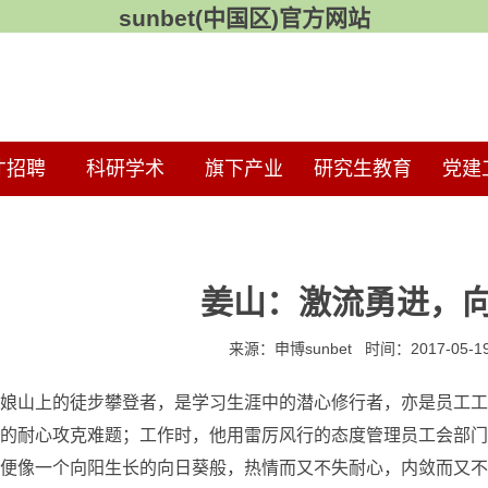
sunbet(中国区)官方网站
才招聘
科研学术
旗下产业
研究生教育
党建
姜山：激流勇进，
来源：申博sunbet 时间：2017-05-
娘山上的徒步攀登者，是学习生涯中的潜心修行者，亦是员工工作
的耐心攻克难题；工作时，他用雷厉风行的态度管理员工会部门
便像一个向阳生长的向日葵般，热情而又不失耐心，内敛而又不