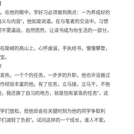
习
。在他的眼中，学好习必须做到两点：一为养成好的
涵义与内容”，他如是说道。在与笔者的交谈中，习惯
惯不需逼迫，自然而然，让读书成为你生活的一部分，
在陡峭的高山上，心怀虔诚，手执经书，慢慢攀登，
宝。
作
发热，一个个的任务，一步步的升职，他也许没做过
作经验丰富的他。有了任务，立马接，立马干，不拖
跑，我还换了自习的地方，就是怕有紧急的任务”，这
学们放松，但他却会在关键时刻为他的同学争取利
学们减轻了负担”。试问这样的一个班长，谁人不爱。