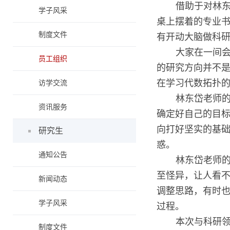
借助于对林
学子风采
桌上摆着的专业
制度文件
有开动大脑做科研
大家在一间
员工组织
的研究方向并不
在学习代数拓扑
访学交流
林东岱老师
资讯服务
确定好自己的目
向打好坚实的基
研究生
惑。
通知公告
林东岱老师
至怪异，让人看
新闻动态
调整思路，有时
学子风采
过程。
本次与科研
制度文件