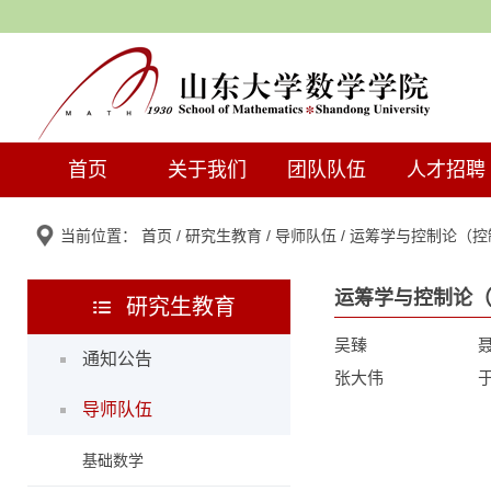
首页
关于我们
团队队伍
人才招聘
当前位置：
首页
/
研究生教育
/
导师队伍
/
运筹学与控制论（控
运筹学与控制论
研究生教育
吴臻
通知公告
张大伟
导师队伍
基础数学