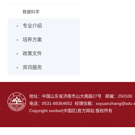
数据科学
专业介绍
培养方案
政策文件
资讯服务
地址：中国山东省济南市山大南路27号 邮编：250100
电话：0531-88364652 经理信箱：
sxyuanzhang@sdu.e
Copyright sunbet(中国区)官方网站 版权所有