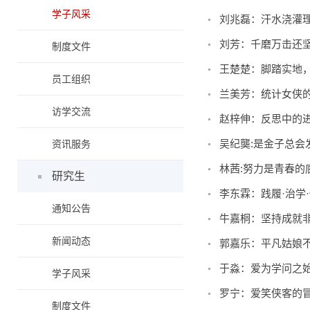
学子风采
刘兆磊：汗水浇灌
刘芳：千磨万击还
制度文件
王楚楚：脚踏实地
员工组织
兰美芳：统计女侠
访学交流
赵梓伸：反思中的
吴纪龑:是金子总会
资讯服务
林茜:努力是青春的
研究生
李东霖：践履·治学
通知公告
牛嘉桐：坚持成就
新闻动态
郭嘉乐：平凡姑娘
于淼：爱为学问之
学子风采
罗宁：爱笑侠客的
制度文件