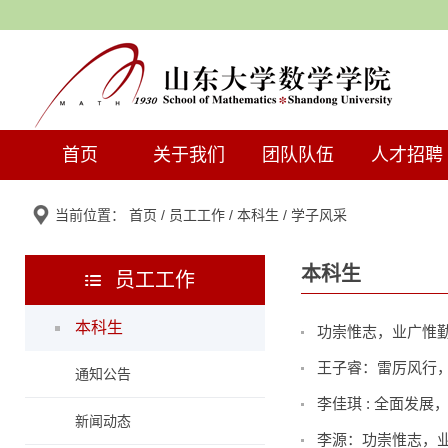
首页
关于我们
团队队伍
人才招聘
当前位置：
首页
/
员工工作
/
本科生
/
学子风采
本科生
员工工作
本科生
功崇惟志，业广惟勤
王子睿：雷厉风行
通知公告
李佳琪 : 全面发展
新闻动态
李源：功崇惟志，